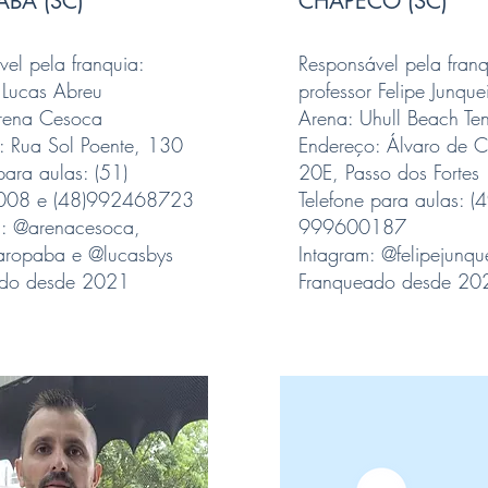
BA (SC)
CHAPECÓ (SC)
el pela franquia:
Responsável pela franq
 Lucas Abreu
professor Felipe Junque
rena Cesoca
Arena: Uhull Beach Ten
: Rua Sol Poente, 130
Endereço: Álvaro de C
para aulas: (51)
20E, Passo dos Fortes
08 e (48)992468723
Telefone para aulas: (4
m: @arenacesoca,
999600187
aropaba e @lucasbys
Intagram: @felipejunqu
ado desde 2021
Franqueado desde 20