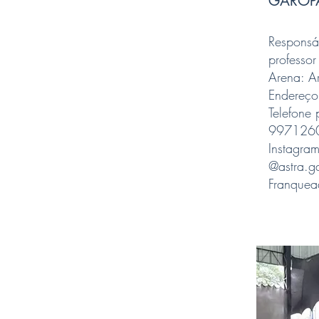
GAROPA
Responsáv
professor
Arena: A
Endereço
Telefone 
9971260
Instagra
@astra.g
Franque