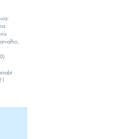
uia:
ira
nis
arvalho,
9)
eirabt
21